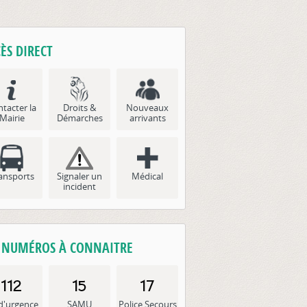
Vie économique
ÈS DIRECT
tacter la
Droits &
Nouveaux
Mairie
Démarches
arrivants
ansports
Signaler un
Médical
incident
S NUMÉROS À CONNAITRE
d'urgence
SAMU
Police Secours