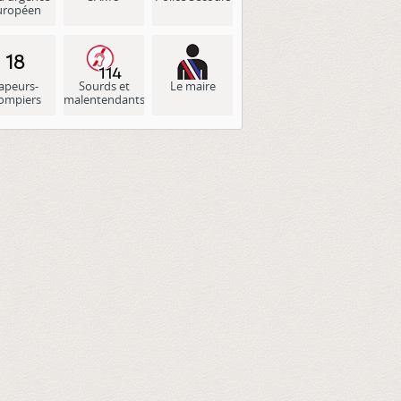
uropéen
apeurs-
Sourds et
Le maire
ompiers
malentendants