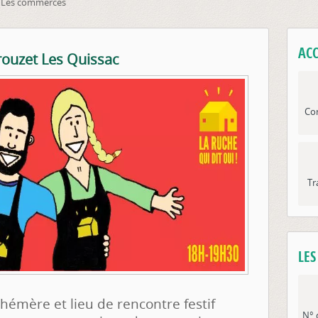
Les commerces
ACC
Brouzet Les Quissac
Con
Tr
LE
émère et lieu de rencontre festif
N° 