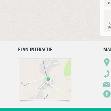
e
S
P
PLAN INTERACTIF
MAI