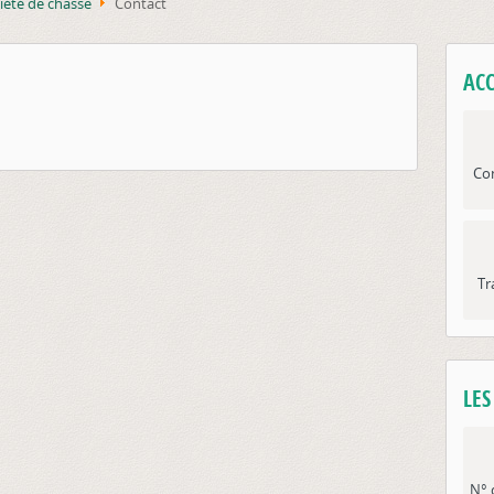
iété de chasse
Contact
ACC
Con
Tr
LE
N° 