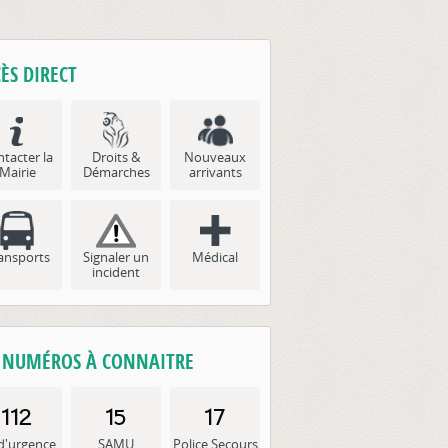
Pénurie d'eau, distribution hyd
ÈS DIRECT
tacter la
Droits &
Nouveaux
Mairie
Démarches
arrivants
ansports
Signaler un
Médical
incident
S NUMÉROS À CONNAITRE
d'urgence
SAMU
Police Secours