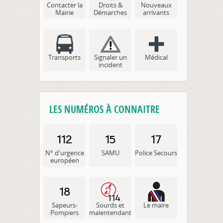
Contacter la
Droits &
Nouveaux
Mairie
Démarches
arrivants
Transports
Signaler un
Médical
incident
LES NUMÉROS À CONNAITRE
N° d'urgence
SAMU
Police Secours
européen
Sapeurs-
Sourds et
Le maire
Pompiers
malentendants