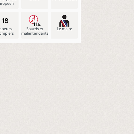
uropéen
apeurs-
Sourds et
Le maire
ompiers
malentendants