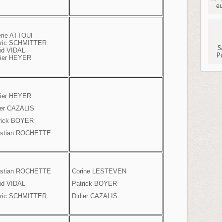
e
rie ATTOUI
ric SCHMITTER
S
id VIDAL
P
ier HEYER
ier HEYER
er CAZALIS
rick BOYER
istian ROCHETTE
stian ROCHETTE
Corine LESTEVEN
id VIDAL
Patrick BOYER
ric SCHMITTER
Didier CAZALIS