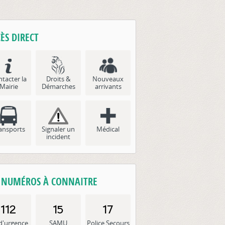
Les commissions communales e
ÈS DIRECT
tacter la
Droits &
Nouveaux
Mairie
Démarches
arrivants
ansports
Signaler un
Médical
incident
S NUMÉROS À CONNAITRE
d'urgence
SAMU
Police Secours