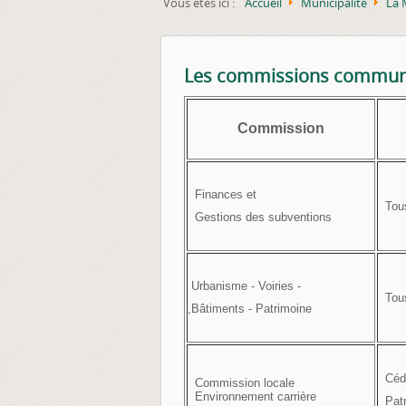
Vous êtes ici :
Accueil
Municipalité
La 
Les commissions commun
Commission
Finances et
Tous 
G
estions des subventions
Urbanisme - Voiries -
Tous 
,Bâtiments - Patrimoine
Céd
Commission locale
Environnement carrière
Patr