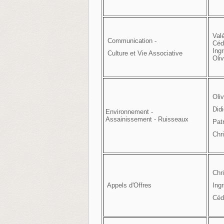
Valé
Communication -
Céd
Ingr
Culture
et Vie Associative
Oliv
Oliv
Didi
Environnement -
Assainissement - Ruisseaux
Pat
Chr
Chri
Appels d'Offres
Ingr
Céd