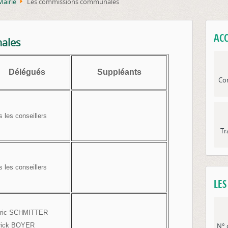
Mairie
Les commissions communales
ACC
ales
Délégués
Suppléants
Con
les conseillers
Tr
les conseillers
LE
ric SCHMITTER
ick BOYER
N° 