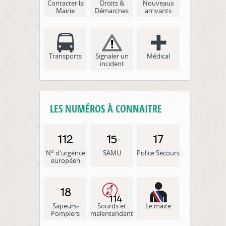
Contacter la
Droits &
Nouveaux
Mairie
Démarches
arrivants
Transports
Signaler un
Médical
incident
LES NUMÉROS À CONNAITRE
N° d'urgence
SAMU
Police Secours
européen
Sapeurs-
Sourds et
Le maire
Pompiers
malentendants